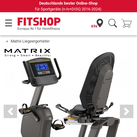
Seit 42 Jahren Ihr Experte für Heimfitness
69x
Matrix Liegeergometer
Previous
Next