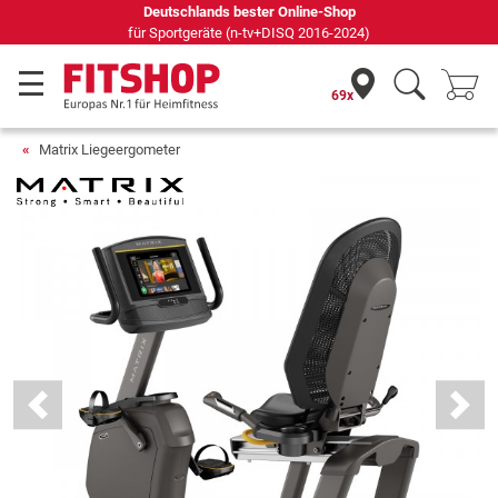
Seit 42 Jahren Ihr Experte für Heimfitness
69x
Matrix Liegeergometer
Previous
Next