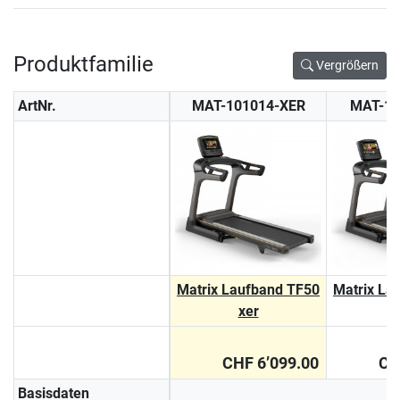
Produktfamilie
Vergrößern
ArtNr.
MAT-101014-XER
MAT-10
Matrix Laufband TF50
Matrix La
xer
CHF 6’099.00
CH
Basisdaten