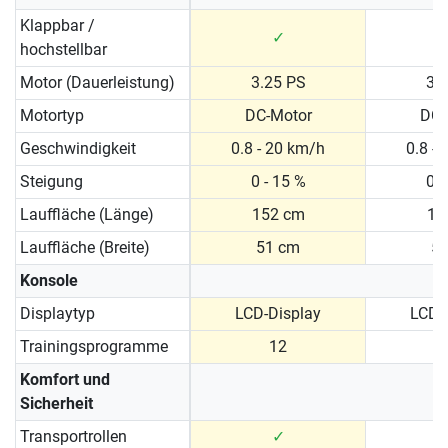
Klappbar /
✓
hochstellbar
Motor (Dauerleistung)
3.25 PS
3.
Motortyp
DC-Motor
DC-
Geschwindigkeit
0.8 - 20 km/h
0.8 -
Steigung
0 - 15 %
0 -
Lauffläche (Länge)
152 cm
15
Lauffläche (Breite)
51 cm
5
Konsole
Displaytyp
LCD-Display
LCD-
Trainingsprogramme
12
Komfort und
Sicherheit
Transportrollen
✓