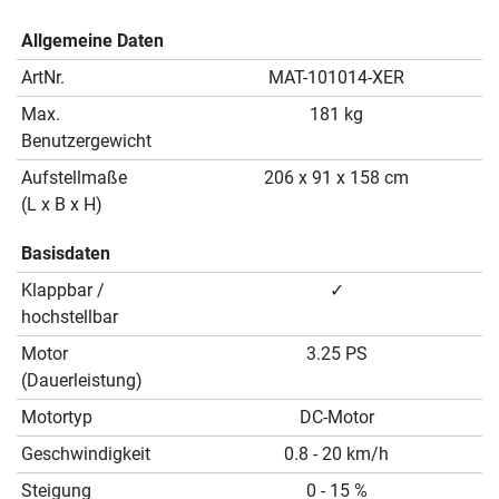
Allgemeine Daten
ArtNr.
MAT-101014-XER
Max.
181 kg
Benutzergewicht
Aufstellmaße
206 x 91 x 158 cm
(L x B x H)
Basisdaten
Klappbar /
✓
hochstellbar
Motor
3.25 PS
(Dauerleistung)
Motortyp
DC-Motor
Geschwindigkeit
0.8 - 20 km/h
Steigung
0 - 15 %