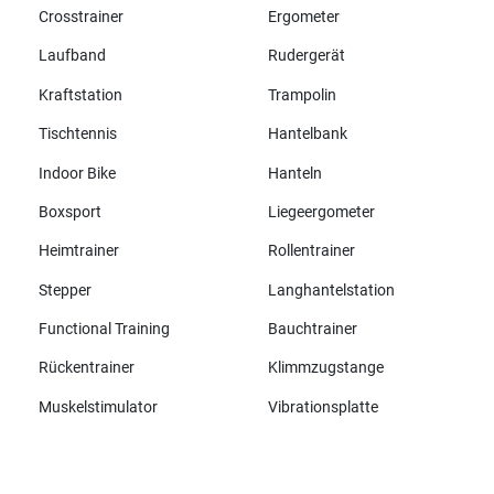
Crosstrainer
Ergometer
Laufband
Rudergerät
Kraftstation
Trampolin
Tischtennis
Hantelbank
Indoor Bike
Hanteln
Boxsport
Liegeergometer
Heimtrainer
Rollentrainer
Stepper
Langhantelstation
Functional Training
Bauchtrainer
Rückentrainer
Klimmzugstange
Muskelstimulator
Vibrationsplatte
Alle Marken