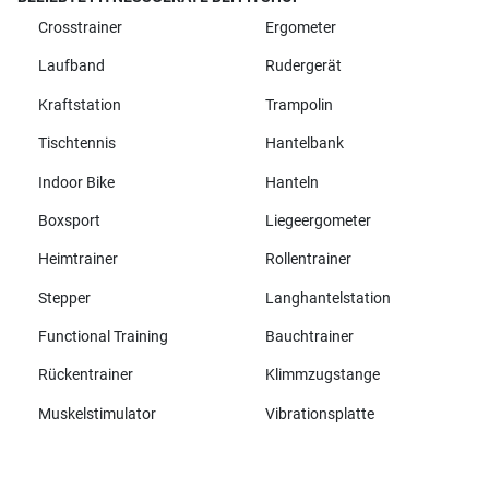
Crosstrainer
Ergometer
Laufband
Rudergerät
Kraftstation
Trampolin
Tischtennis
Hantelbank
Indoor Bike
Hanteln
Boxsport
Liegeergometer
Heimtrainer
Rollentrainer
Stepper
Langhantelstation
Functional Training
Bauchtrainer
Rückentrainer
Klimmzugstange
Muskelstimulator
Vibrationsplatte
Alle Marken