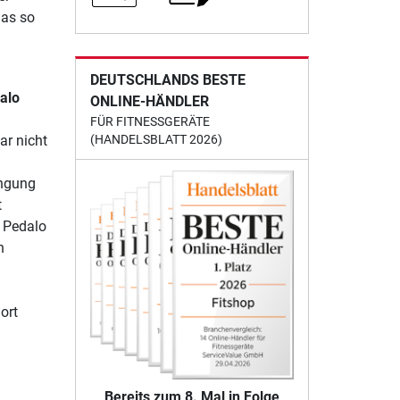
das so
DEUTSCHLANDS BESTE
alo
ONLINE-HÄNDLER
FÜR FITNESSGERÄTE
(HANDELSBLATT 2026)
ar nicht
engung
t
m Pedalo
h
ort
Bereits zum 8. Mal in Folge