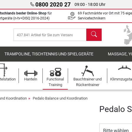
0800 2020 27
09:00 - 18:00 Uhr
tschlands bester Online-Shop
für
69 Fachmärkte vor Ort mit 75 eig
rtgeräte (n-tv+DISQ 2016-2024)
Servicetechnikern
Suchen
TRAMPOLINE, TISCHTENNIS UND SPIELGERÄTE
MASSAGE, Y
elstation
Hanteln
Functional
Bauchtrainer und
Klimmzugst
Training
Rückentrainer
und Koordination
Pedalo Balance und Koordination
Pedalo S
Bitte wählen