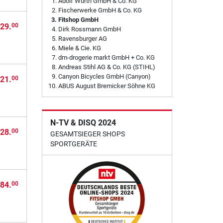
Adolf Würth GmbH & Co. KG
Fischerwerke GmbH & Co. KG
Fitshop GmbH
29.
00
Dirk Rossmann GmbH
Ravensburger AG
Miele & Cie. KG
dm-drogerie markt GmbH + Co. KG
Andreas Stihl AG & Co. KG (STIHL)
Canyon Bicycles GmbH (Canyon)
21.
00
ABUS August Bremicker Söhne KG
N-TV & DISQ 2024
28.
00
GESAMTSIEGER SHOPS
SPORTGERÄTE
84.
00