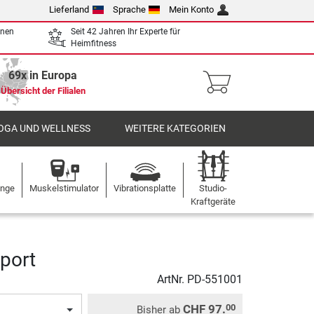
Lieferland
Sprache
Mein Konto
enen
Seit 42 Jahren Ihr Experte für
Heimfitness
69x in Europa
Übersicht der Filialen
OGA UND WELLNESS
WEITERE KATEGORIEN
ange
Muskelstimulator
Vibrationsplatte
Studio-
Kraftgeräte
port
ArtNr.
PD-551001
CHF 97.
00
Bisher ab