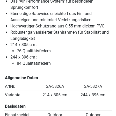
Das "Air Performance System" für besonderen
Sprungkomfort
Ebenerdige Bauweise erleichtert das Ein- und
Aussteigen und minimiert Verletzungsrisiken
Hochwertiger Schutzrand aus 0,55 mm dickem PVC
Robuster galvanisierter Stahlrahmen für Stabilität und
Langlebigkeit
214 x 305 cm :
76 Qualitätsfedern
244 x 396 cm :
84 Qualitätsfedern
Allgemeine Daten
ArtNr.
SA-5826A
SA-5827A
Variante
214 x 305 cm
244 x 396 cm
Basisdaten
Einsatzgebiet
Outdoor
Outdoor