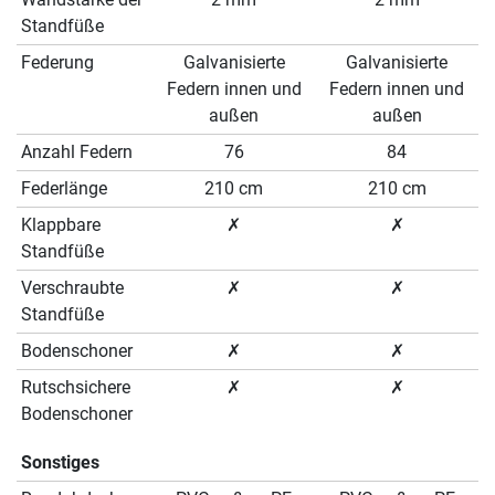
Standfüße
Federung
Galvanisierte
Galvanisierte
Federn innen und
Federn innen und
außen
außen
Anzahl Federn
76
84
Federlänge
210 cm
210 cm
Klappbare
✗
✗
Standfüße
Verschraubte
✗
✗
Standfüße
Bodenschoner
✗
✗
Rutschsichere
✗
✗
Bodenschoner
Sonstiges