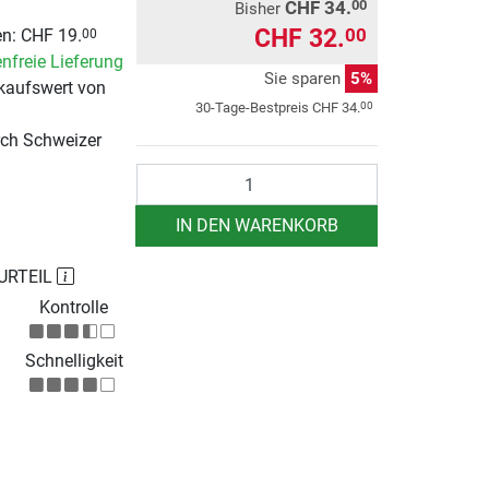
CHF 34.
00
Bisher
CHF 32.
00
n: CHF 19.
00
nfreie Lieferung
Sie sparen
5%
kaufswert von
00
30-Tage-Bestpreis
CHF 34.
rch Schweizer
Anzahl
IN DEN WARENKORB
URTEIL
Kontrolle
Schnelligkeit