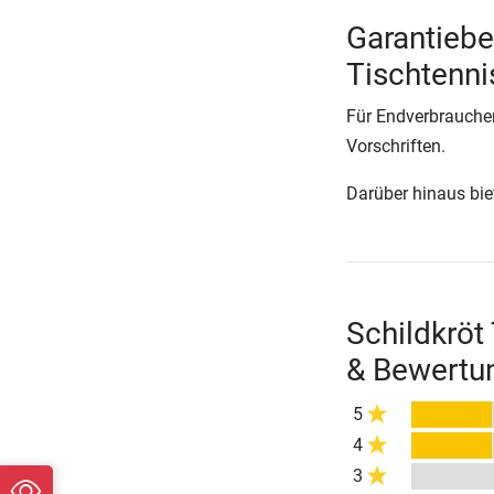
Garantiebe
Tischtenni
Für Endverbraucher
Vorschriften.
Darüber hinaus biete
Schildkröt
& Bewertu
5
4
3