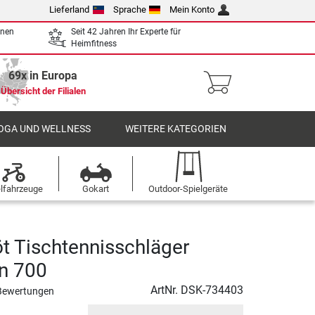
Lieferland
Sprache
Mein Konto
enen
Seit 42 Jahren Ihr Experte für
Heimfitness
69x in Europa
Übersicht der Filialen
OGA UND WELLNESS
WEITERE KATEGORIEN
elfahrzeuge
Gokart
Outdoor-Spielgeräte
öt Tischtennisschläger
n 700
ArtNr.
DSK-734403
Bewertungen