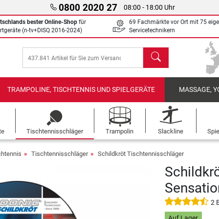
0800 2020 27
08:00 - 18:00 Uhr
tschlands bester Online-Shop
für
69 Fachmärkte vor Ort mit 75 eig
rtgeräte (n-tv+DISQ 2016-2024)
Servicetechnikern
Suchen
TRAMPOLINE, TISCHTENNIS UND SPIELGERÄTE
MASSAGE, Y
te
Tischtennisschläger
Trampolin
Slackline
Spi
chtennis
Tischtennisschläger
Schildkröt Tischtennisschläger
Schildkr
Sensatio
2 
Auf Lager