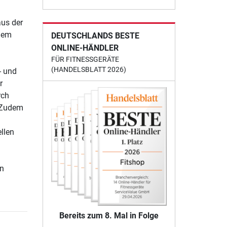
aus der
inem
DEUTSCHLANDS BESTE
ONLINE-HÄNDLER
FÜR FITNESSGERÄTE
(HANDELSBLATT 2026)
- und
r
rch
. Zudem
llen
en
Bereits zum 8. Mal in Folge