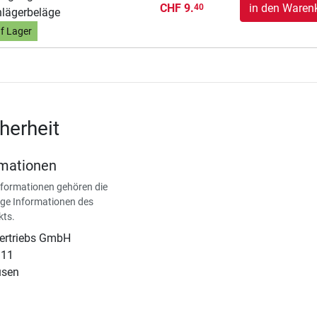
CHF 9.
in den Waren
40
lägerbeläge
f Lager
herheit
rmationen
nformationen gehören die
ge Informationen des
kts.
Vertriebs GmbH
 11
usen