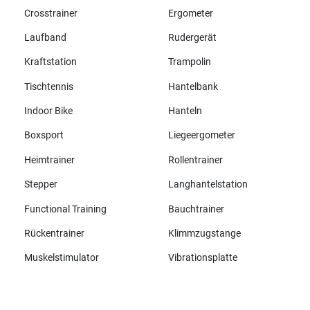
Crosstrainer
Ergometer
Laufband
Rudergerät
Kraftstation
Trampolin
Tischtennis
Hantelbank
Indoor Bike
Hanteln
Boxsport
Liegeergometer
Heimtrainer
Rollentrainer
Stepper
Langhantelstation
Functional Training
Bauchtrainer
Rückentrainer
Klimmzugstange
Muskelstimulator
Vibrationsplatte
Alle Marken