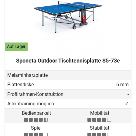
Auf Lager
Sponeta Outdoor Tischtennisplatte S5-73e
Melaminharzplatte
Plattendicke
6 mm
Profilrahmen-Konstruktion
-
Alleintraining möglich
✓
Bedienbarkeit
Mobilität
Spiel
Stabilität