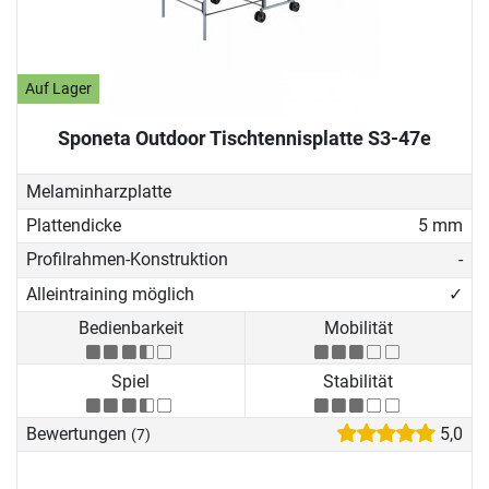
Auf Lager
Sponeta Outdoor Tischtennisplatte S3-47e
Melaminharzplatte
Plattendicke
5 mm
Profilrahmen-Konstruktion
-
Alleintraining möglich
✓
Bedienbarkeit
Mobilität
Spiel
Stabilität
Bewertungen
5,0
(7)