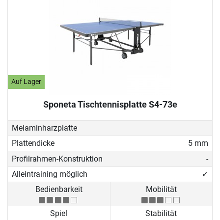
Auf Lager
Sponeta Tischtennisplatte S4-73e
Melaminharzplatte
Plattendicke
5 mm
Profilrahmen-Konstruktion
-
Alleintraining möglich
✓
Bedienbarkeit
Mobilität
Spiel
Stabilität