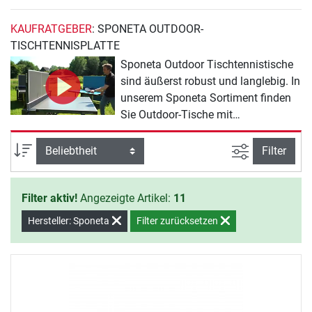
KAUFRATGEBER
: SPONETA OUTDOOR-
TISCHTENNISPLATTE
Sponeta Outdoor Tischtennistische
sind äußerst robust und langlebig. In
unserem Sponeta Sortiment finden
Sie Outdoor-Tische mit
Melaminharzplatte.
Melaminharzplatten verfügen über
Ansicht filte
Sortierung
Filter
gute Spieleigenschaften bei langer
Lebensdauer und guten Blend-
Filter aktiv!
Angezeigte Artikel:
11
Eigenschaften. Die
Rahmenkonstruktionen sind stabil
Hersteller: Sponeta
Filter zurücksetzen
und bestehen aus Vierkantrohren.