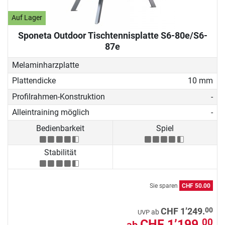
Auf Lager
Sponeta Outdoor Tischtennisplatte S6-80e/S6-
87e
Melaminharzplatte
Plattendicke
10 mm
Profilrahmen-Konstruktion
-
Alleintraining möglich
-
Bedienbarkeit
Spiel
Stabilität
Sie sparen
CHF 50.00
00
CHF 1’249.
ab
UVP
CHF 1’199.
00