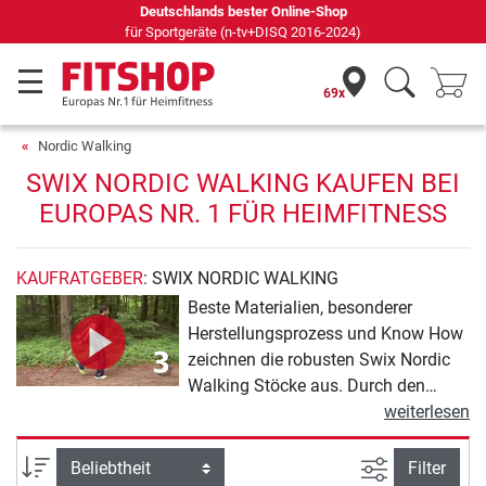
Deutschlands bester Online-Shop
für Sportgeräte (n-tv+DISQ 2016-2024)
69x
Nordic Walking
SWIX NORDIC WALKING KAUFEN BEI
EUROPAS NR. 1 FÜR HEIMFITNESS
KAUFRATGEBER
: SWIX NORDIC WALKING
Beste Materialien, besonderer
Herstellungsprozess und Know How
zeichnen die robusten Swix Nordic
Walking Stöcke aus. Durch den
Carbon-Schaft sind die Swix Nordic
weiterlesen
Walking Stöcke besonders leicht. Der
angenehme Naturkork-Griff, die
Ansicht filte
Sortierung
Filter