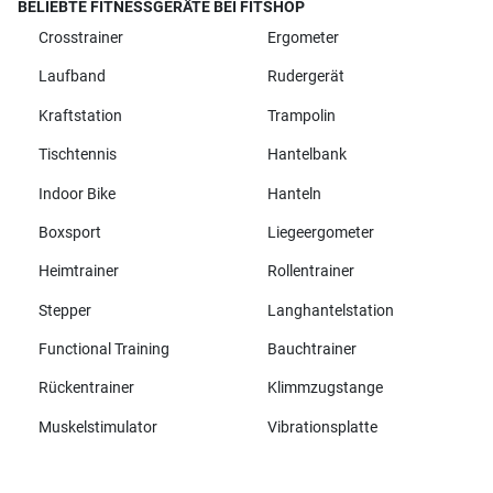
BELIEBTE FITNESSGERÄTE BEI FITSHOP
Crosstrainer
Ergometer
Laufband
Rudergerät
Kraftstation
Trampolin
Tischtennis
Hantelbank
Indoor Bike
Hanteln
Boxsport
Liegeergometer
Heimtrainer
Rollentrainer
Stepper
Langhantelstation
Functional Training
Bauchtrainer
Rückentrainer
Klimmzugstange
Muskelstimulator
Vibrationsplatte
Alle Marken