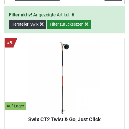
bequeme JustClick Schlaufe und die
praktische Twist & Go Spitze
Filter aktiv!
Angezeigte Artikel:
6
machen die Swix Stöcke zu einem
perfekten Walkingpartner.
Hersteller: Swix
Filter zurücksetzen
#9
Auf Lager
Swix CT2 Twist & Go, Just Click