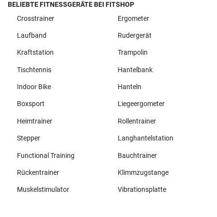
BELIEBTE FITNESSGERÄTE BEI FITSHOP
Crosstrainer
Ergometer
Laufband
Rudergerät
Kraftstation
Trampolin
Tischtennis
Hantelbank
Indoor Bike
Hanteln
Boxsport
Liegeergometer
Heimtrainer
Rollentrainer
Stepper
Langhantelstation
Functional Training
Bauchtrainer
Rückentrainer
Klimmzugstange
Muskelstimulator
Vibrationsplatte
Alle Marken