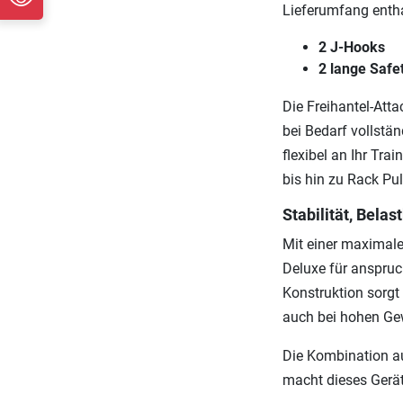
Lieferumfang entha
2 J-Hooks
2 lange Safe
Die Freihantel-Att
bei Bedarf vollst
flexibel an Ihr Tr
bis hin zu Rack Pul
Stabilität, Belas
Mit einer maximale
Deluxe für anspruch
Konstruktion sorgt
auch bei hohen Ge
Die Kombination au
macht dieses Gerät 