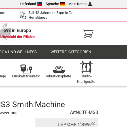
Lieferland
Sprache
Mein Konto
enen
Seit 42 Jahren Ihr Experte für
Heimfitness
69x in Europa
Übersicht der Filialen
OGA UND WELLNESS
WEITERE KATEGORIEN
ange
Muskelstimulator
Vibrationsplatte
Studio-
Kraftgeräte
MS3 Smith Machine
ArtNr.
TF-MS3
Bewertung
CHF 1’399.
00
UVP