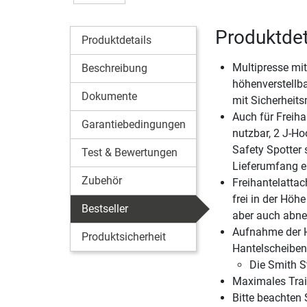
Produktdet
Produktdetails
Multipresse mit
Beschreibung
höhenverstellb
Dokumente
mit Sicherhei
Auch für Freiha
Garantiebedingungen
nutzbar, 2 J-Ho
Safety Spotter 
Test & Bewertungen
Lieferumfang e
Zubehör
Freihantelatta
frei in der Höhe
Bestseller
aber auch abn
Aufnahme der H
Produktsicherheit
Hantelscheibe
Die Smith S
Maximales Trai
Bitte beachten 