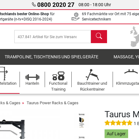
0800 2020 27
08:00 - 18:00 Uhr
tschlands bester Online-Shop
für
69 Fachmärkte vor Ort mit 75 eig
rtgeräte (n-tv+DISQ 2016-2024)
Servicetechnikern
Suchen
TRAMPOLINE, TISCHTENNIS UND SPIELGERÄTE
MASSAGE, Y
elstation
Hanteln
Functional
Bauchtrainer und
Klimmzugst
Training
Rückentrainer
cks & Cages
Taurus Power Racks & Cages
Taurus 
1 
Auf Lager