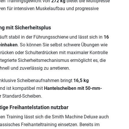
en Trainingsgewicht von
272 kg
bietet die Multipresse
en für intensiven Muskelaufbau und progressive
ng mit Sicherheitsplus
uft stabil in der Führungsschiene und lässt sich in
16
 einhaken
. So können Sie selbst schwere Übungen wie
rücken oder Schulterdrücken mit maximaler Kontrolle
ntegrierte Sicherheitsmechanismus ermöglicht es, die
hnell und zuverlässig zu arretieren.
inklusive Scheibenaufnahmen bringt
16,5 kg
nd ist kompatibel mit
Hantelscheiben mit 50-mm-
r Standard-Scheiben.
tige Freihantelstation nutzbar
n Training lässt sich die Smith Machine Deluxe auch
assisches Freihanteltraining einsetzen. Bereits im