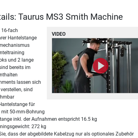
ails: Taurus MS3 Smith Machine
 16-fach
VIDEO
arer Hantelstange
tsmechanismus
nteltraining
oks und 2 lange
sind bereits im
nthalten
chments lassen sich
 verstellen, sind
ehmbar
antelstange für
n mit 50-mm-Bohrung
tange inkl. der Aufnahmen entspricht 16.5 kg
ningsgewicht: 272 kg
Sie, dass der abgebildete Kabelzug nur als optionales Zubehör