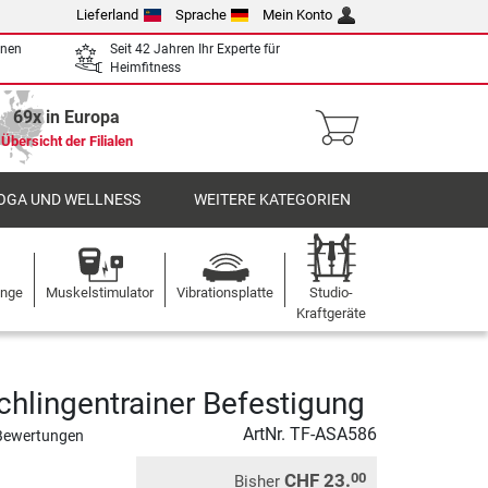
Lieferland
Sprache
Mein Konto
enen
Seit 42 Jahren Ihr Experte für
Heimfitness
69x in Europa
Übersicht der Filialen
OGA UND WELLNESS
WEITERE KATEGORIEN
ange
Muskelstimulator
Vibrationsplatte
Studio-
Kraftgeräte
chlingentrainer Befestigung
ArtNr.
TF-ASA586
Bewertungen
CHF 23.
00
Bisher