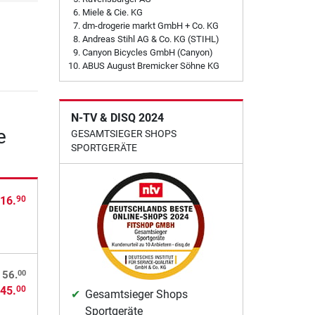
Miele & Cie. KG
dm-drogerie markt GmbH + Co. KG
Andreas Stihl AG & Co. KG (STIHL)
Canyon Bicycles GmbH (Canyon)
ABUS August Bremicker Söhne KG
N-TV & DISQ 2024
e
GESAMTSIEGER SHOPS
SPORTGERÄTE
16.
90
00
 56.
45.
00
Gesamtsieger Shops
Sportgeräte