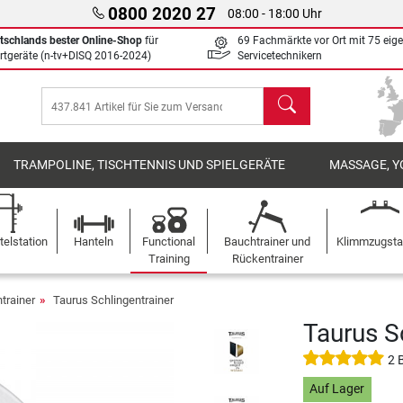
0800 2020 27
08:00 - 18:00 Uhr
tschlands bester Online-Shop
für
69 Fachmärkte vor Ort mit 75 eig
rtgeräte (n-tv+DISQ 2016-2024)
Servicetechnikern
Suchen
TRAMPOLINE, TISCHTENNIS UND SPIELGERÄTE
MASSAGE, Y
elstation
Hanteln
Functional
Bauchtrainer und
Klimmzugst
Training
Rückentrainer
trainer
Taurus Schlingentrainer
Taurus S
2 
Auf Lager