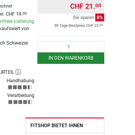
CHF 21.
00
ichnet
n: CHF 19.
00
Sie sparen
8%
nfreie Lieferung
00
30-Tage-Bestpreis
CHF 23.
kaufswert von
rch Schweizer
Anzahl
IN DEN WARENKORB
URTEIL
Handhabung
Verarbeitung
FITSHOP BIETET IHNEN