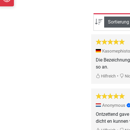
Sortierung
Kasomephist
Die Bezeichnung
so an.
•
Hilfreich
Nic
Anonymous
Ontzettend gave 
dicht en kunnen 