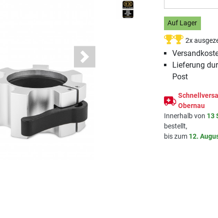
Auf Lager
2x ausgeze
Versandkoste
Next
Lieferung du
Post
Schnellversa
Obernau
Innerhalb von
13 
bestellt,
bis zum
12. Augu