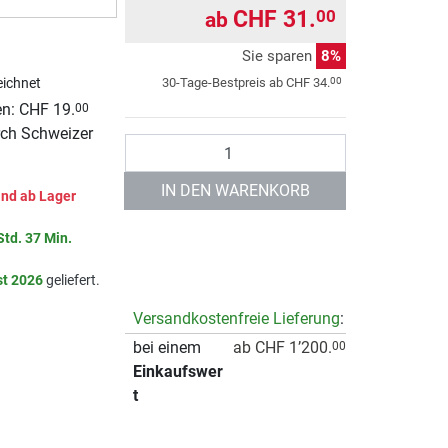
CHF 31.
00
ab
Sie sparen
8%
00
30-Tage-Bestpreis ab
CHF 34.
ichnet
n: CHF 19.
00
rch Schweizer
Anzahl
IN DEN WARENKORB
nd ab Lager
Std. 37 Min.
st 2026
geliefert.
Versandkostenfreie Lieferung
:
bei einem
ab CHF 1’200.
00
Einkaufswer
t