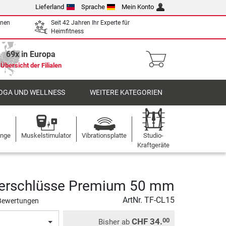
Lieferland
Sprache
Mein Konto
enen
Seit 42 Jahren Ihr Experte für
Heimfitness
69x in Europa
Übersicht der Filialen
OGA UND WELLNESS
WEITERE KATEGORIEN
ange
Muskelstimulator
Vibrationsplatte
Studio-
Kraftgeräte
Verschlüsse Premium 50 mm
ArtNr.
TF-CL15
Bewertungen
CHF 34.
00
Bisher ab