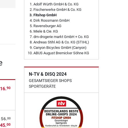
Adolf Würth GmbH & Co. KG
Fischerwerke GmbH & Co. KG
Fitshop GmbH
Dirk Rossmann GmbH
Ravensburger AG
Miele & Cie. KG
dm-drogerie markt GmbH + Co. KG
Andreas Stihl AG & Co. KG (STIHL)
Canyon Bicycles GmbH (Canyon)
ABUS August Bremicker Söhne KG
e
N-TV & DISQ 2024
GESAMTSIEGER SHOPS
SPORTGERÄTE
16.
90
00
 56.
45.
00