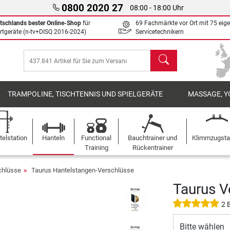
0800 2020 27
08:00 - 18:00 Uhr
tschlands bester Online-Shop
für
69 Fachmärkte vor Ort mit 75 eig
rtgeräte (n-tv+DISQ 2016-2024)
Servicetechnikern
Suchen
TRAMPOLINE, TISCHTENNIS UND SPIELGERÄTE
MASSAGE, Y
elstation
Hanteln
Functional
Bauchtrainer und
Klimmzugst
Training
Rückentrainer
chlüsse
Taurus Hantelstangen-Verschlüsse
Taurus 
2 
Bitte wählen