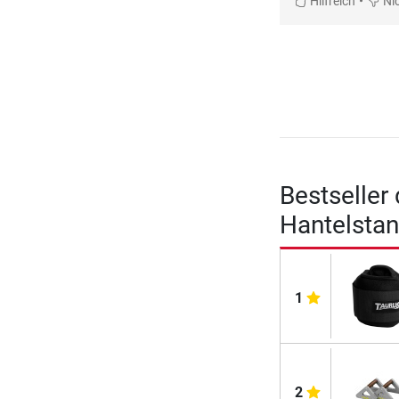
•
Hilfreich
Nic
Bestseller
Hantelsta
1
2