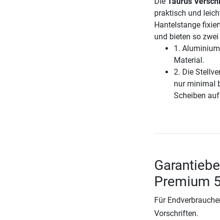
Die
Taurus Versc
praktisch und leic
Hantelstange fixie
und bieten so zwei
1. Aluminium 
Material.
2. Die Stellv
nur minimal b
Scheiben auf
Garantiebe
Premium 
Für Endverbraucher
Vorschriften.