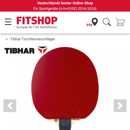
Deutschlands bester Online-Shop
für Sportgeräte (n-tv+DISQ 2016-2024)
69x
Tibhar Tischtennisschläger
Previous
Next