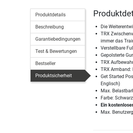
Produktdet
Produktdetails
Die Weiterentwi
Beschreibung
TRX Zwischenve
Garantiebedingungen
immer das Train
Verstellbare F
Test & Bewertungen
Gepolsterte Gur
TRX Aufbewahr
Bestseller
TRX Armband: 
Produktsicherheit
Get Started Pos
Englisch)
Max. Belastbark
Farbe: Schwarz
Ein kostenlose
Max. Benutzerg