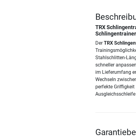
Beschreibu
TRX Schlingentr
Schlingentrainer
Der
TRX Schlingen
Trainingsmöglichke
Stahlschlitten-Län
schneller anpassen
im Lieferumfang en
Wechseln zwischen
perfekte Griffigkei
Ausgleichsschleife
Garantieb