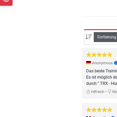
Sortierung
Anonymous
Das beste Traini
Es ist möglich d
durch " TRX - Ho
•
Hilfreich
Nic