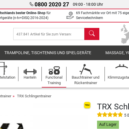
0800 2020 27
09:00 - 18:00 Uhr
tschlands bester Online-Shop
für
69 Fachmärkte vor Ort mit 75 eig
rtgeräte (n-tv+DISQ 2016-2024)
Servicetechnikern
Suchen
TRAMPOLINE, TISCHTENNIS UND SPIELGERÄTE
MASSAGE, Y
elstation
Hanteln
Functional
Bauchtrainer und
Klimmzugst
Training
Rückentrainer
trainer
TRX Schlingentrainer
TRX Schl
5 
Auf Lager