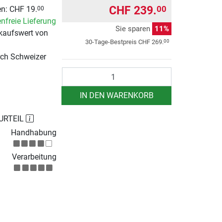
CHF 239.
00
n: CHF 19.
00
nfreie Lieferung
Sie sparen
11%
kaufswert von
00
30-Tage-Bestpreis
CHF 269.
rch Schweizer
Anzahl
IN DEN WARENKORB
URTEIL
Handhabung
Verarbeitung