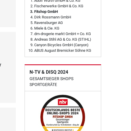
Adolf Würth GmbH & Co. KG
Fischerwerke GmbH & Co. KG
Fitshop GmbH
Dirk Rossmann GmbH
Ravensburger AG
Miele & Cie. KG
dm-drogerie markt GmbH + Co. KG
Andreas Stihl AG & Co. KG (STIHL)
Canyon Bicycles GmbH (Canyon)
ABUS August Bremicker Söhne KG
r
N-TV & DISQ 2024
GESAMTSIEGER SHOPS
SPORTGERÄTE