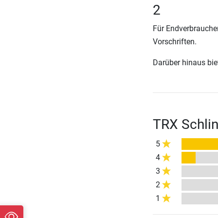
2
Für Endverbraucher
Vorschriften.
Darüber hinaus biete
TRX Schli
5
4
3
2
1