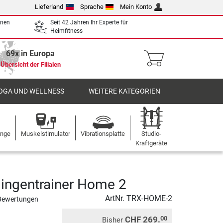
Lieferland
Sprache
Mein Konto
enen
Seit 42 Jahren Ihr Experte für
Heimfitness
69x in Europa
Übersicht der Filialen
OGA UND WELLNESS
WEITERE KATEGORIEN
ange
Muskelstimulator
Vibrationsplatte
Studio-
Kraftgeräte
ingentrainer Home 2
ArtNr.
TRX-HOME-2
Bewertungen
CHF 269.
00
Bisher