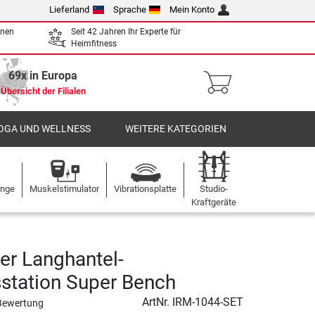
Lieferland
Sprache
Mein Konto
enen
Seit 42 Jahren Ihr Experte für
Heimfitness
69x in Europa
Übersicht der Filialen
OGA UND WELLNESS
WEITERE KATEGORIEN
ange
Muskelstimulator
Vibrationsplatte
Studio-
Kraftgeräte
er Langhantel-
sstation Super Bench
ArtNr.
IRM-1044-SET
Bewertung