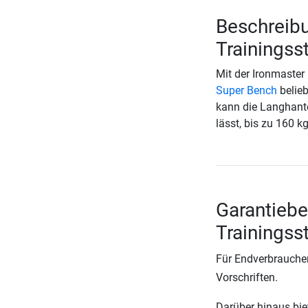
Beschreibu
Trainingss
Mit der Ironmaster
Super Bench
belie
kann die Langhantel
lässt, bis zu 160 k
Garantiebe
Trainingss
Für Endverbraucher
Vorschriften.
Darüber hinaus biete