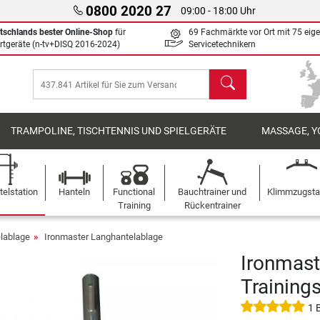
0800 2020 27
09:00 - 18:00 Uhr
tschlands bester Online-Shop
für
69 Fachmärkte vor Ort mit 75 eig
rtgeräte (n-tv+DISQ 2016-2024)
Servicetechnikern
Suchen
TRAMPOLINE, TISCHTENNIS UND SPIELGERÄTE
MASSAGE, Y
elstation
Hanteln
Functional
Bauchtrainer und
Klimmzugst
Training
Rückentrainer
lablage
Ironmaster Langhantelablage
Ironmast
Training
1 