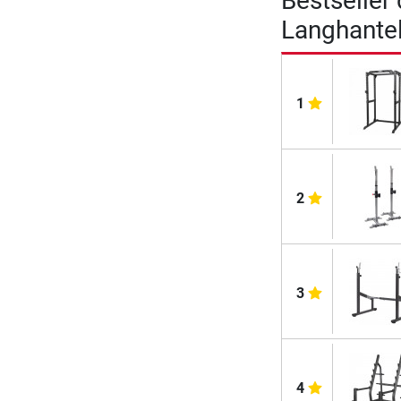
Bestseller
Langhante
1
2
3
4