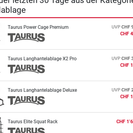
 der letzten 30 Tage aus der Kategori
lablage
Taurus Power Cage Premium
UVP
CHF 
CHF 4
Taurus Langhantelablage X2 Pro
UVP
CHF 
CHF 1
Taurus Langhantelablage Deluxe
UVP
CHF 
CHF 1
Taurus Elite Squat Rack
CHF 1’6