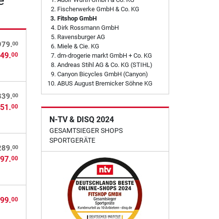
e
Fischerwerke GmbH & Co. KG
Fitshop GmbH
Dirk Rossmann GmbH
Ravensburger AG
00
979.
Miele & Cie. KG
49.
00
dm-drogerie markt GmbH + Co. KG
Andreas Stihl AG & Co. KG (STIHL)
Canyon Bicycles GmbH (Canyon)
ABUS August Bremicker Söhne KG
00
339.
51.
00
N-TV & DISQ 2024
GESAMTSIEGER SHOPS
SPORTGERÄTE
00
289.
97.
00
99.
00