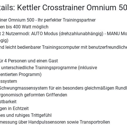
ails: Kettler Crosstrainer Omnium 5
ainer Omnium 500 - Ihr perfekter Trainingspartner
gen bis 400 Watt möglich
it 2 Nutzermodi: AUTO Modus (drehzahlunabhängig) - MANU M
gig)
d leicht bedienbarer Trainingscomputer mit benutzerfreundlich
für 4 Personen und einen Gast
 unterschiedliche Trainingsprogramme (inklusive
ientierten Programm)
mssystem
Schwungmassensystem für ein besonders gleichmäßigen Rundl
rgonomisch geformten Griffenden
tbarkeit
en in Echtzeit
s und ruhiges Trittgefühl
lsmessung über Handpulssensoren sowie Transportrollen