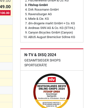
49.00
Fischerwerke GmbH & Co. KG
Fitshop GmbH
49.00
Dirk Rossmann GmbH
100.00
Ravensburger AG
Miele & Cie. KG
dm-drogerie markt GmbH + Co. KG
Andreas Stihl AG & Co. KG (STIHL)
Canyon Bicycles GmbH (Canyon)
ABUS August Bremicker Söhne KG
N-TV & DISQ 2024
GESAMTSIEGER SHOPS
SPORTGERÄTE