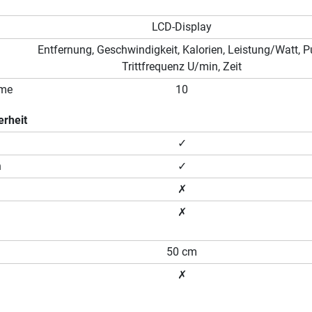
LCD-Display
Entfernung, Geschwindigkeit, Kalorien, Leistung/Watt, Pu
Trittfrequenz U/min, Zeit
mme
10
erheit
✓
n
✓
✗
✗
50 cm
✗