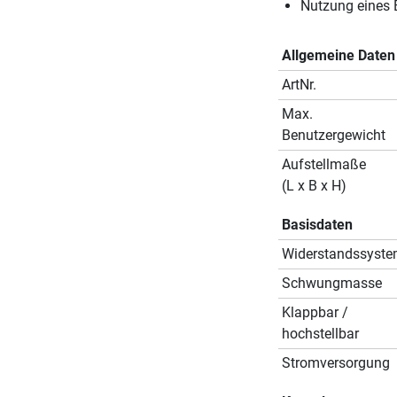
Nutzung eines 
Allgemeine Daten
ArtNr.
Max.
Benutzergewicht
Aufstellmaße
(L x B x H)
Basisdaten
Widerstandssyst
Schwungmasse
Klappbar /
hochstellbar
Stromversorgung