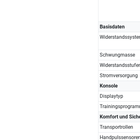
Basisdaten
Widerstandssyst
Schwungmasse
Widerstandsstufe
Stromversorgung
Konsole
Displaytyp
Trainingsprogra
Komfort und Siche
Transportrollen
Handpulssensore