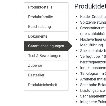
Produktdet
Produktdetails
Kettler Crosstr
Produktfamilie
Spitzenleistun
Beschreibung
Crosstrainer m
(drehzahlabhän
Dokumente
Hochwertiger un
Menüführung
Garantiebedingungen
Speicherplatz 
Test & Bewertungen
Verfügt über 10
herzfrequenzor
Zubehör
Induktionsbre
18 Kilogramm 
Bestseller
Armhebel mit e
Produktsicherheit
Sehr hohe Belas
Leistungsanzeig
Sehr angenehme
Integrierte Pu