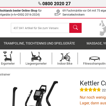
0800 2020 27
tschlands bester Online-Shop
für
69 Fachmärkte vor Ort mit 75 eig
rtgeräte (n-tv+DISQ 2016-2024)
Servicetechnikern
Suchen
TRAMPOLINE, TISCHTENNIS UND SPIELGERÄTE
MASSAGE, Y
Ergometer
Liegeergometer
Indoor Bike
Fitnesstrampolin
strainer
Kettler 
22
Nur noch wenige
Lager, dann aus