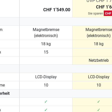
UVP CHF 1’7
CHF 1’6
CHF 1’549.00
Sie sparen
CHF 
em
Magnetbremse
Magnetbremse
(elektronisch)
(elektronisch)
18 kg
18 kg
n
15
Netzbetrieb
LCD-Display
LCD-Display
mme
10
10
rheit
✓
✓
n
✓
✓