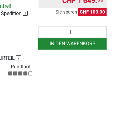
CHF 1’649.
frei!
Sie sparen
CHF 100.00
r Spedition
Anzahl
IN DEN WARENKORB
URTEIL
Rundlauf