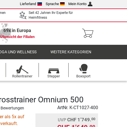
Lieferland
Sprache
Mein Konto
enen
Seit 42 Jahren Ihr Experte für
Heimfitness
69x in Europa
Übersicht der Filialen
OGA UND WELLNESS
WEITERE KATEGORIEN
Rollentrainer
Stepper
Boxsport
Crosstrainer Omnium 500
ArtNr.
K-CT1027-400
 Bewertungen
r als 5x auf
CHF 1’749.
00
UVP
verkauft.
00