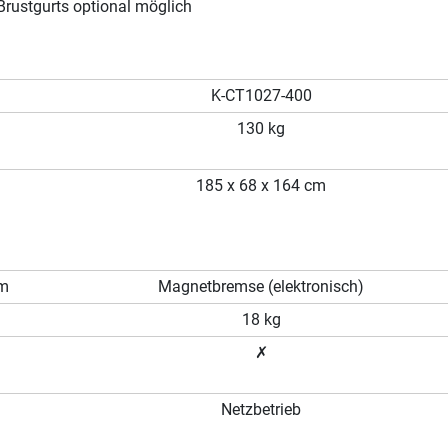
Brustgurts optional möglich
K-CT1027-400
130 kg
185 x 68 x 164 cm
em
Magnetbremse (elektronisch)
18 kg
✗
Netzbetrieb