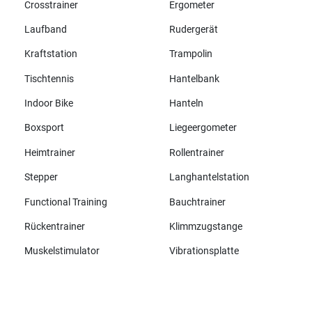
Crosstrainer
Ergometer
Laufband
Rudergerät
Kraftstation
Trampolin
Tischtennis
Hantelbank
Indoor Bike
Hanteln
Boxsport
Liegeergometer
Heimtrainer
Rollentrainer
Stepper
Langhantelstation
Functional Training
Bauchtrainer
Rückentrainer
Klimmzugstange
Muskelstimulator
Vibrationsplatte
Alle Marken