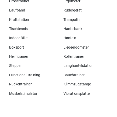
Crosstrainer
Ergometer
Laufband
Rudergerät
Kraftstation
Trampolin
Tischtennis
Hantelbank
Indoor Bike
Hanteln
Boxsport
Liegeergometer
Heimtrainer
Rollentrainer
Stepper
Langhantelstation
Functional Training
Bauchtrainer
Rückentrainer
Klimmzugstange
Muskelstimulator
Vibrationsplatte
Alle Marken