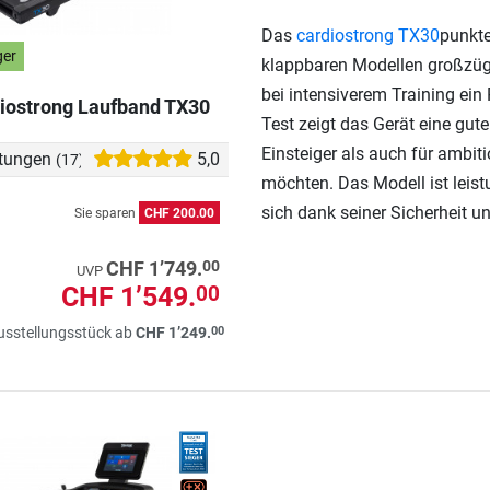
Das
cardiostrong TX30
punkte
ger
klappbaren Modellen großzüg
bei intensiverem Training ein
iostrong Laufband TX30
Test zeigt das Gerät eine gut
Einsteiger als auch für ambiti
tungen
5,0
(17)
möchten. Das Modell ist leist
sich dank seiner Sicherheit u
Sie sparen
CHF 200.00
00
CHF 1’749.
UVP
CHF 1’549.
00
00
usstellungsstück ab
CHF 1’249.