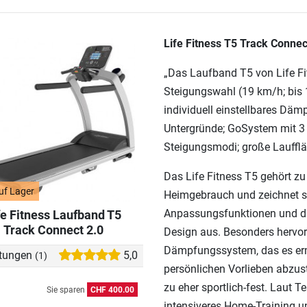
Life Fitness T5 Track Connec
„Das Laufband T5 von Life Fi
Steigungswahl (19 km/h; bis 1
individuell einstellbares Dä
Untergründe; GoSystem mit 3 
Steigungsmodi; große Laufflä
Das Life Fitness T5 gehört z
uf Lager
Heimgebrauch und zeichnet sic
Anpassungsfunktionen und da
fe Fitness Laufband T5
Track Connect 2.0
Design aus. Besonders hervor
Dämpfungssystem, das es erm
tungen
5,0
(1)
persönlichen Vorlieben abzu
zu eher sportlich-fest. Laut T
Sie sparen
CHF 400.00
intensiveres Home-Training u