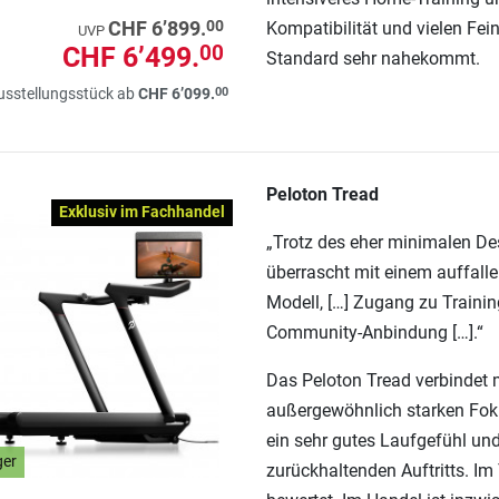
00
CHF 6’899.
Kompatibilität und vielen Fei
UVP
CHF 6’499.
00
Standard sehr nahekommt.
00
usstellungsstück ab
CHF 6’099.
Peloton Tread
Exklusiv im Fachhandel
„Trotz des eher minimalen Des
überrascht mit einem auffalle
Modell, […] Zugang zu Traini
Community-Anbindung […].“
Das Peloton Tread verbindet 
außergewöhnlich starken Fokus
ein sehr gutes Laufgefühl und 
ger
zurückhaltenden Auftritts. Im