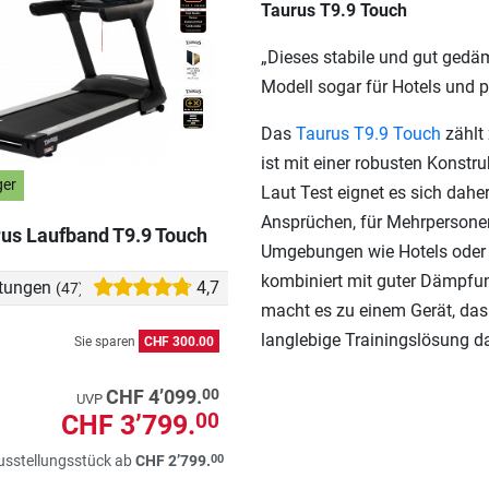
Taurus T9.9 Touch
„Dieses stabile und gut gedä
Modell sogar für Hotels und 
Das
Taurus T9.9 Touch
zählt
ist mit einer robusten Konstru
ger
Laut Test eignet es sich dah
Ansprüchen, für Mehrpersonen
us Laufband T9.9 Touch
Umgebungen wie Hotels oder R
kombiniert mit guter Dämpfun
tungen
4,7
(47)
macht es zu einem Gerät, das 
langlebige Trainingslösung dar
Sie sparen
CHF 300.00
00
CHF 4’099.
UVP
CHF 3’799.
00
00
usstellungsstück ab
CHF 2’799.