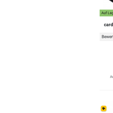
Auf La
card
Bewer
A