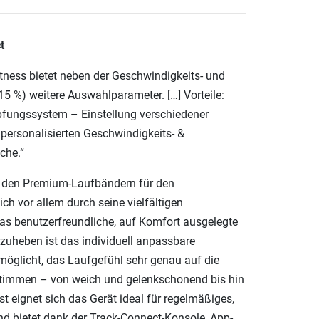
t
tness bietet neben der Geschwindigkeits- und
5 %) weitere Auswahlparameter. […] Vorteile:
mpfungssystem – Einstellung verschiedener
personalisierten Geschwindigkeits- &
che.“
u den Premium-Laufbändern für den
h vor allem durch seine vielfältigen
s benutzerfreundliche, auf Komfort ausgelegte
zuheben ist das individuell anpassbare
öglicht, das Laufgefühl sehr genau auf die
stimmen – von weich und gelenkschonend bis hin
est eignet sich das Gerät ideal für regelmäßiges,
nd bietet dank der Track-Connect-Konsole, App-