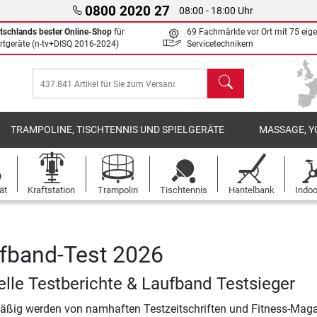
0800 2020 27
08:00 - 18:00 Uhr
tschlands bester Online-Shop
für
69 Fachmärkte vor Ort mit 75 eig
rtgeräte (n-tv+DISQ 2016-2024)
Servicetechnikern
Suchen
TRAMPOLINE, TISCHTENNIS UND SPIELGERÄTE
MASSAGE, Y
ät
Kraftstation
Trampolin
Tischtennis
Hantelbank
Indoo
fband-Test 2026
elle Testberichte & Laufband Testsieger
äßig werden von namhaften Testzeitschriften und Fitness-Mag