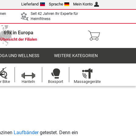
Lieferland
Sprache
Mein Konto
enen
Seit 42 Jahren Ihr Experte für
Heimfitness
69x in Europa
Übersicht der Filialen
OGA UND WELLNESS
WEITERE KATEGORIEN
r Bike
Hanteln
Boxsport
Massagegeräte
azinen
Laufbänder
getestet. Denn ein