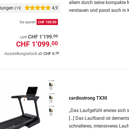
allem durch seine kompakte Ma
tungen
4,9
(19)
verstauen und passt auch in 
Sie sparen
CHF 100.00
00
CHF 1’199.
UVP
CHF 1’099.
00
00
Ausstellungsstück ab
CHF 0.
cardiostrong TX30
„Das Laufgefühl erwies sich i
[…] Das Laufband ist dement
schnelleres, intensiveres Lauf