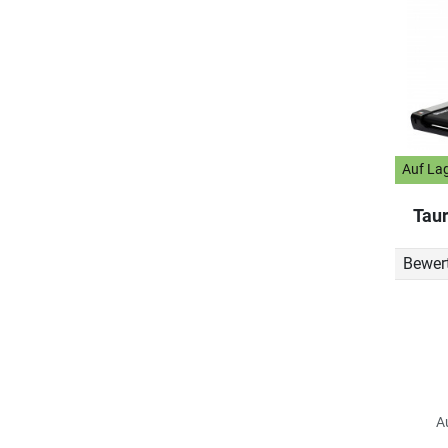
Auf La
Taur
Bewer
A